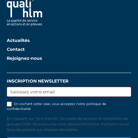
Actualités
Contact
Rejoignez-nous
INSCRIPTION NEWSLETTER
Inscription
newsletter
En cochant cette case, vous acceptez notre
politique de
confidentialité
En cliquant sur "je m'inscris", j'accepte de recevoir la newsletter du
groupe CISN. Vous pourrez vous désinscrire à tout moment via les
liens de présent sur chaque newsletter.