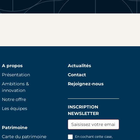
A propos
Actualités
Présentation
Contact
Ambitions &
Rejoignez-nous
innovation
Notre offre
INSCRIPTION
Inscription
Les équipes
NEWSLETTER
newsletter
Patrimoine
Carte du patrimoine
En cochant cette case,