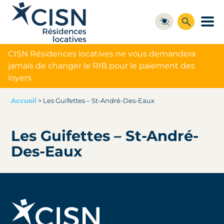
CISN Résidences locatives ne vous demandera
jamais de changer le RIB pour le paiement des
loyers
Accueil
>
Les Guifettes – St-André-Des-Eaux
Les Guifettes – St-André-
Des-Eaux