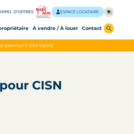
APPEL D’OFFRES
ESPACE LOCATAIRE
propriétaire
À vendre / À louer
Contact
le paiement des loyers
 pour CISN