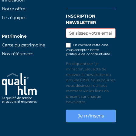
innovation
Notre offre
INSCRIPTION
Inscription
Les équipes
NEWSLETTER
newsletter
Patrimoine
Carte du patrimoine
En cochant cette case,
vous acceptez notre
Nos références
politique de confidentialité
En cliquant sur "je
m'inscris", j'accepte de
recevoir la newsletter du
groupe CISN. Vous pourrez
vous désinscrire à tout
moment via les liens de
présent sur chaque
newsletter.
Je m'inscris