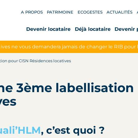
A PROPOS
PATRIMOINE
ECOGESTES
ACTUALITÉS
Devenir locataire
Déjà locataire
Devenir 
ives ne vous demandera jamais de changer le RIB pour 
tion pour CISN Résidences locatives
ne 3ème labellisation
ves
ali’HLM
, c’est quoi ?