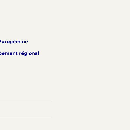
n Européenne
ppement régional