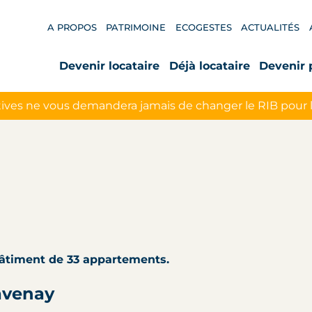
A PROPOS
PATRIMOINE
ECOGESTES
ACTUALITÉS
Devenir locataire
Déjà locataire
Devenir 
ives ne vous demandera jamais de changer le RIB pour 
bâtiment de 33 appartements.
avenay