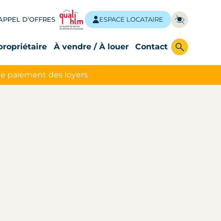
APPEL D’OFFRES
ESPACE LOCATAIRE
propriétaire
À vendre / À louer
Contact
le paiement des loyers