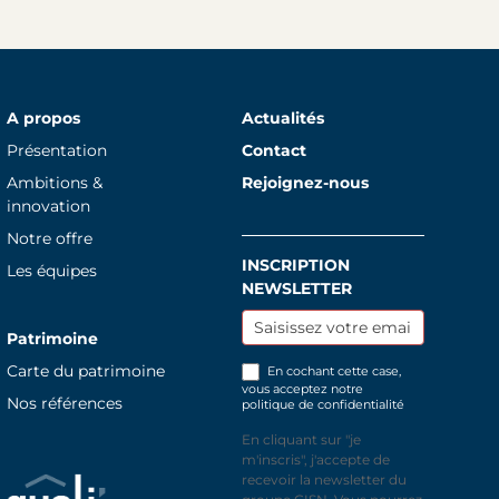
A propos
Actualités
Présentation
Contact
Ambitions &
Rejoignez-nous
innovation
Notre offre
INSCRIPTION
Inscription
Les équipes
NEWSLETTER
newsletter
Patrimoine
Carte du patrimoine
En cochant cette case,
vous acceptez notre
Nos références
politique de confidentialité
En cliquant sur "je
m'inscris", j'accepte de
recevoir la newsletter du