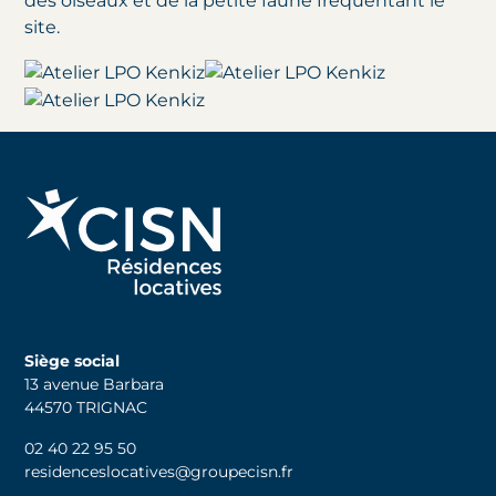
des oiseaux et de la petite faune fréquentant le
site.
Siège social
13 avenue Barbara
44570 TRIGNAC
02 40 22 95 50
residenceslocatives@groupecisn.fr