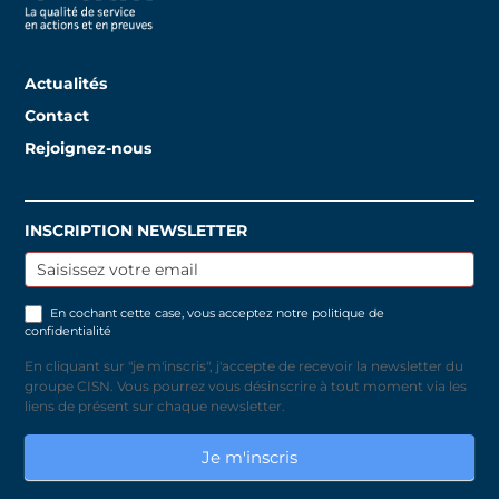
Actualités
Contact
Rejoignez-nous
INSCRIPTION NEWSLETTER
Inscription
newsletter
En cochant cette case, vous acceptez notre
politique de
confidentialité
En cliquant sur "je m'inscris", j'accepte de recevoir la newsletter du
groupe CISN. Vous pourrez vous désinscrire à tout moment via les
liens de présent sur chaque newsletter.
Je m'inscris