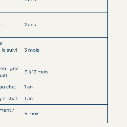
 –
2 ans
s
le suivi
3 mois
 en ligne
6 à 12 mois
que)
au chat
1 an
get chat
1 an
ment /
6 mois