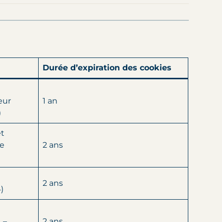
Durée d’expiration des cookies
eur
1 an
)
et
de
2 ans
2 ans
)
 –
2 ans