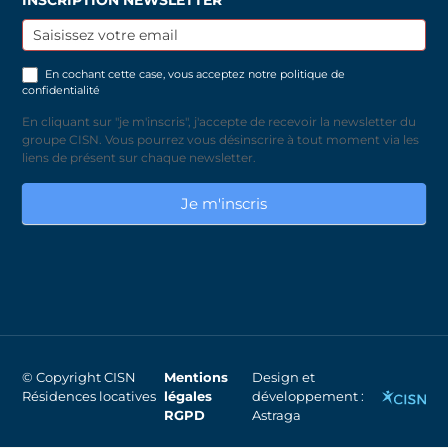
Inscription
newsletter
En cochant cette case, vous acceptez notre
politique de
confidentialité
En cliquant sur "je m'inscris", j'accepte de recevoir la newsletter du
groupe CISN. Vous pourrez vous désinscrire à tout moment via les
liens de présent sur chaque newsletter.
Je m'inscris
© Copyright CISN
Mentions
Design et
Résidences locatives
légales
développement :
RGPD
Astraga