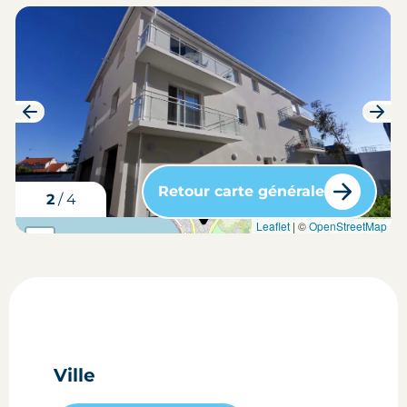
Retour carte générale
3
/
4
carte situation du bien
Leaflet
| ©
OpenStreetMap
+
-
Ville