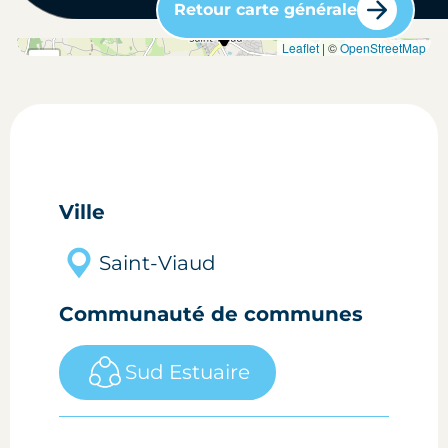
Retour carte générale
carte situation du bien
Leaflet
| ©
OpenStreetMap
+
-
Ville
Saint-Viaud
Communauté de communes
Sud Estuaire