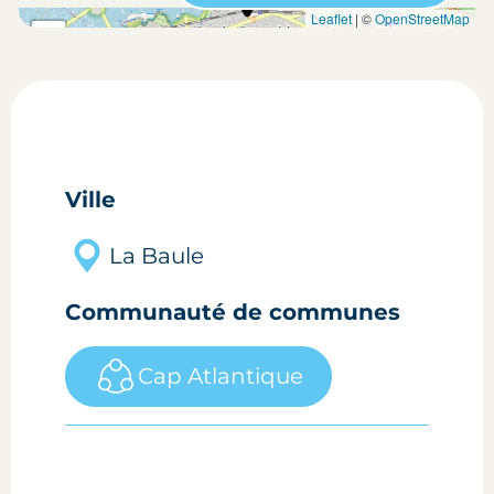
carte situation du bien
Leaflet
| ©
OpenStreetMap
+
-
Ville
La Baule
Communauté de communes
Cap Atlantique