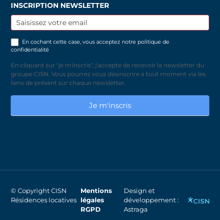
INSCRIPTION NEWSLETTER
Inscription
newsletter
En cochant cette case, vous acceptez notre
politique de
confidentialité
En cliquant sur "je m'inscris", j'accepte de recevoir la newsletter du
groupe CISN. Vous pourrez vous désinscrire à tout moment via les
liens de présent sur chaque newsletter.
Je m'inscris
© Copyright CISN
Mentions
Design et
Résidences locatives
légales
développement :
RGPD
Astraga