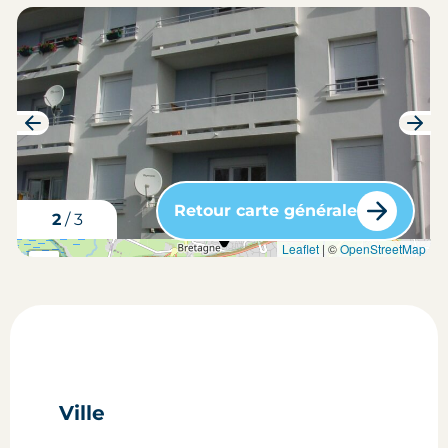
Retour carte générale
3
/
3
carte situation du bien
Leaflet
| ©
OpenStreetMap
+
-
Ville