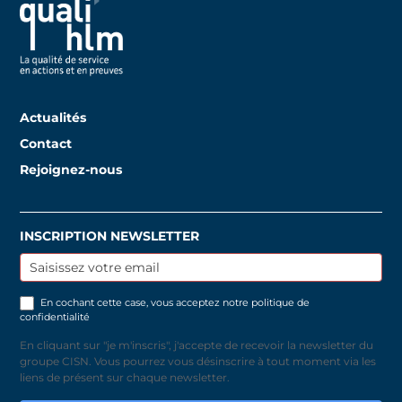
Actualités
Contact
Rejoignez-nous
INSCRIPTION NEWSLETTER
Inscription
newsletter
En cochant cette case, vous acceptez notre
politique de
confidentialité
En cliquant sur "je m'inscris", j'accepte de recevoir la newsletter du
groupe CISN. Vous pourrez vous désinscrire à tout moment via les
liens de présent sur chaque newsletter.