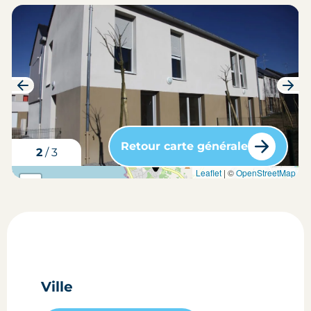
Retour carte générale
3
/
3
carte situation du bien
Leaflet
| ©
OpenStreetMap
+
-
Ville