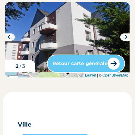
Retour carte générale
3
/
3
carte situation du bien
Leaflet
| ©
OpenStreetMap
+
-
Ville