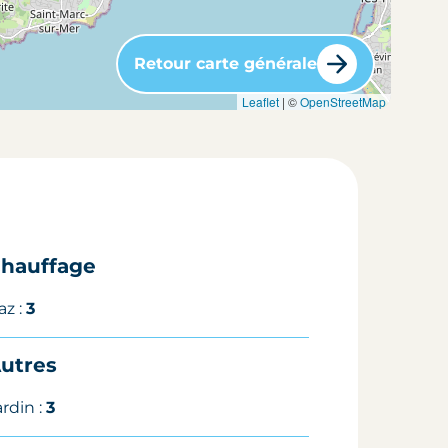
Retour carte générale
Leaflet
| ©
OpenStreetMap
hauffage
az :
3
utres
ardin :
3