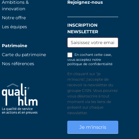
Ambitions &
Rejoignez-nous
innovation
Notre offre
INSCRIPTION
Inscription
Les équipes
NEWSLETTER
newsletter
Patrimoine
Carte du patrimoine
En cochant cette case,
vous acceptez notre
Nos références
politique de confidentialité
En cliquant sur "je
m'inscris", j'accepte de
recevoir la newsletter du
groupe CISN. Vous pourrez
vous désinscrire à tout
moment via les liens de
présent sur chaque
newsletter.
Je m'inscris