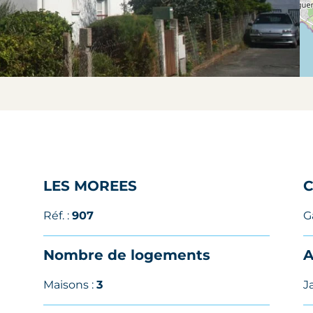
LES MOREES
C
Réf. :
907
G
Nombre de logements
A
Maisons :
3
J