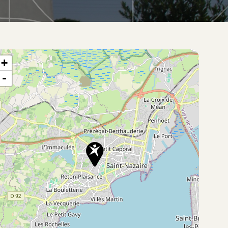
te situation du bien
+
-