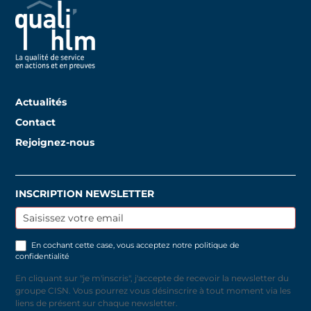
Actualités
Contact
Rejoignez-nous
INSCRIPTION NEWSLETTER
Inscription
newsletter
En cochant cette case, vous acceptez notre
politique de
confidentialité
En cliquant sur "je m'inscris", j'accepte de recevoir la newsletter du
groupe CISN. Vous pourrez vous désinscrire à tout moment via les
liens de présent sur chaque newsletter.