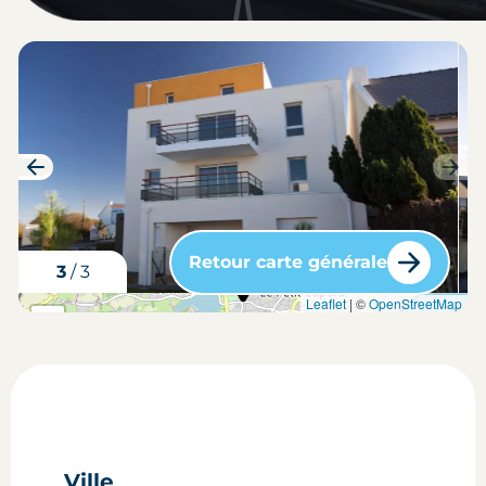
Retour carte générale
3
/
3
carte situation du bien
Leaflet
| ©
OpenStreetMap
+
-
Ville