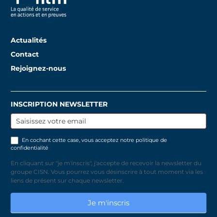
Actualités
Contact
Rejoignez-nous
INSCRIPTION NEWSLETTER
Inscription
newsletter
En cochant cette case, vous acceptez notre
politique de
confidentialité
En cliquant sur "je m'inscris", j'accepte de recevoir la newsletter du
groupe CISN. Vous pourrez vous désinscrire à tout moment via les
liens de présent sur chaque newsletter.
Je m'inscris