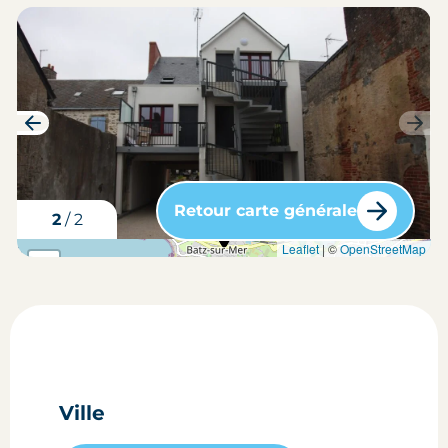
Retour carte générale
1
/
2
carte situation du bien
Leaflet
| ©
OpenStreetMap
+
-
Ville