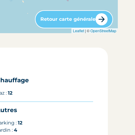
Retour carte générale
Leaflet
| ©
OpenStreetMap
hauffage
az :
12
utres
arking :
12
ardin :
4