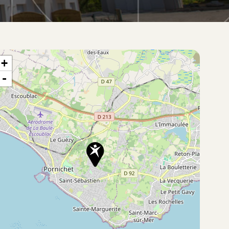
te situation du bien
+
-