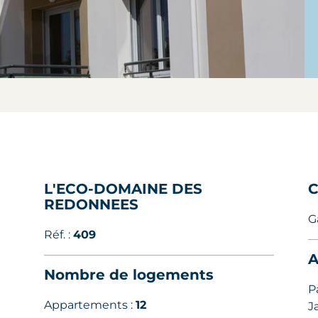
L'ECO-DOMAINE DES
C
REDONNEES
G
Réf. :
409
A
Nombre de logements
P
Appartements :
12
J