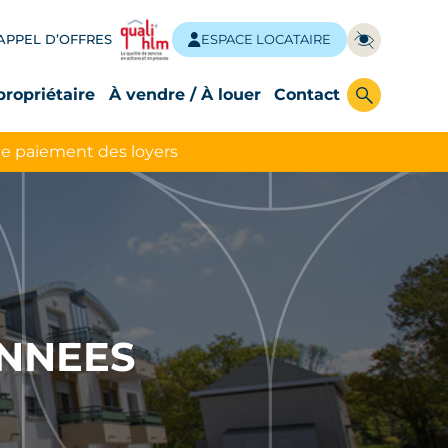
APPEL D’OFFRES
ESPACE LOCATAIRE
propriétaire
À vendre / À louer
Contact
le paiement des loyers
ONNEES