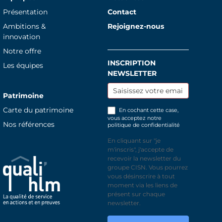
Présentation
Contact
Ambitions &
Rejoignez-nous
innovation
Notre offre
INSCRIPTION
Inscription
Les équipes
NEWSLETTER
newsletter
Patrimoine
Carte du patrimoine
En cochant cette case,
vous acceptez notre
Nos références
politique de confidentialité
En cliquant sur "je
m'inscris", j'accepte de
recevoir la newsletter du
groupe CISN. Vous pourrez
vous désinscrire à tout
moment via les liens de
présent sur chaque
newsletter.