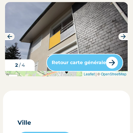
Retour carte générale
3
/
4
carte situation du bien
Leaflet
| ©
OpenStreetMap
+
-
Ville