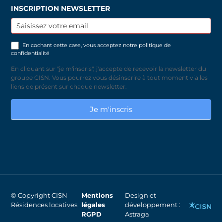
INSCRIPTION NEWSLETTER
Inscription
newsletter
En cochant cette case, vous acceptez notre
politique de
confidentialité
En cliquant sur "je m'inscris", j'accepte de recevoir la newsletter du
groupe CISN. Vous pourrez vous désinscrire à tout moment via les
liens de présent sur chaque newsletter.
Je m'inscris
© Copyright CISN
Mentions
Design et
Résidences locatives
légales
développement :
RGPD
Astraga