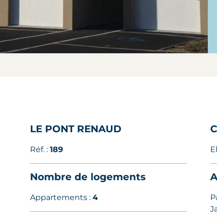
LE PONT RENAUD
C
Réf. :
189
E
Nombre de logements
A
Appartements :
4
P
J