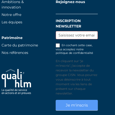
Ambitions &
Rejoignez-nous
innovation
Notre offre
INSCRIPTION
Inscription
Les équipes
NEWSLETTER
newsletter
Patrimoine
Carte du patrimoine
En cochant cette case,
vous acceptez notre
Nos références
politique de confidentialité
En cliquant sur "je
m'inscris", j'accepte de
recevoir la newsletter du
groupe CISN. Vous pourrez
vous désinscrire à tout
moment via les liens de
présent sur chaque
newsletter.
Je m'inscris