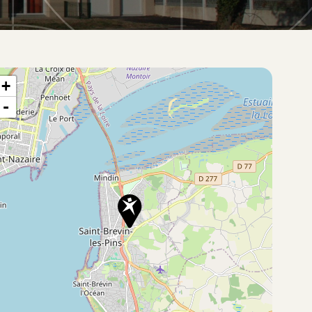
te situation du bien
+
-