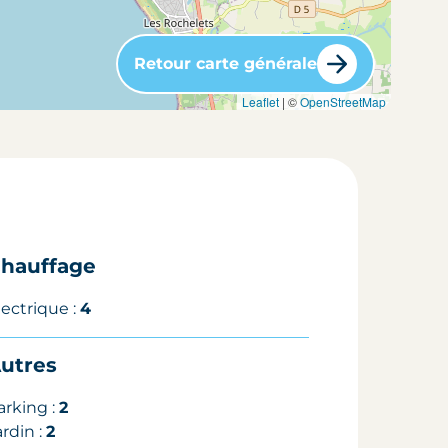
Retour carte générale
Leaflet
| ©
OpenStreetMap
hauffage
lectrique :
4
utres
arking :
2
ardin :
2