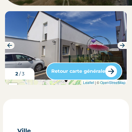
Retour carte générale
3
/
3
carte situation du bien
Leaflet
| ©
OpenStreetMap
+
-
Ville