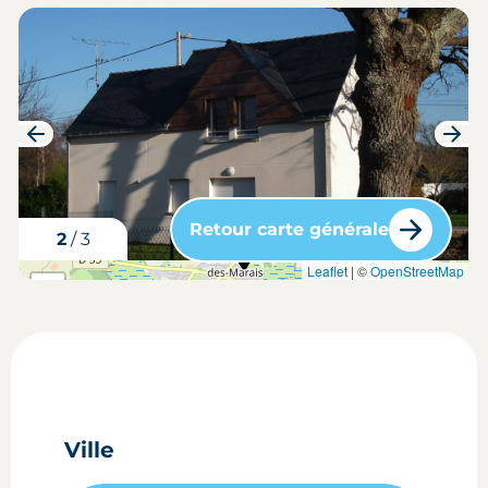
Retour carte générale
3
/
3
carte situation du bien
Leaflet
| ©
OpenStreetMap
+
-
Ville