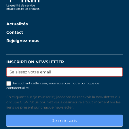
Actualités
Contact
Rejoignez-nous
INSCRIPTION NEWSLETTER
Inscription
newsletter
En cochant cette case, vous acceptez notre
politique de
confidentialité
En cliquant sur "je m'inscris", j'accepte de recevoir la newsletter du
groupe CISN. Vous pourrez vous désinscrire à tout moment via les
liens de présent sur chaque newsletter.
Je m'inscris