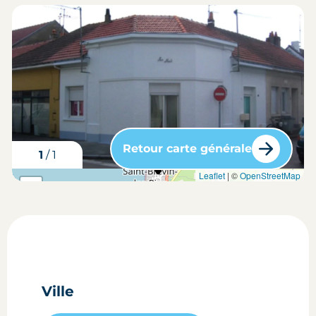
Retour carte générale
1
/
1
carte situation du bien
Leaflet
| ©
OpenStreetMap
+
-
Ville