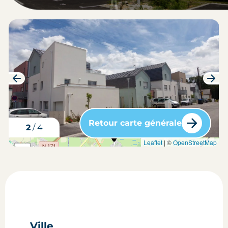
Retour carte générale
3
/
4
carte situation du bien
Leaflet
| ©
OpenStreetMap
+
-
Ville