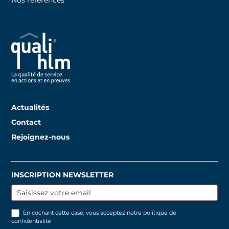
Nos références
Actualités
Contact
Rejoignez-nous
INSCRIPTION NEWSLETTER
Inscription
newsletter
En cochant cette case, vous acceptez notre
politique de
confidentialité