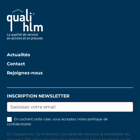
Actualités
Contact
Rejoignez-nous
INSCRIPTION NEWSLETTER
Inscription
newsletter
En cochant cette case, vous acceptez notre
politique de
confidentialité
En cliquant sur "je m'inscris", j'accepte de recevoir la newsletter du
groupe CISN. Vous pourrez vous désinscrire à tout moment via les