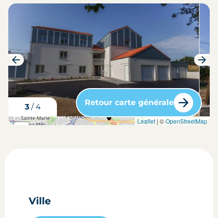
Retour carte générale
3
/
4
carte situation du bien
Leaflet
| ©
OpenStreetMap
+
-
Ville