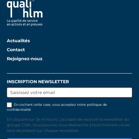
Actualités
Contact
Rejoignez-nous
INSCRIPTION NEWSLETTER
Inscription
newsletter
En cochant cette case, vous acceptez notre
politique de
confidentialité
En cliquant sur "je m'inscris", j'accepte de recevoir la newsletter du
groupe CISN. Vous pourrez vous désinscrire à tout moment via les
liens de présent sur chaque newsletter.