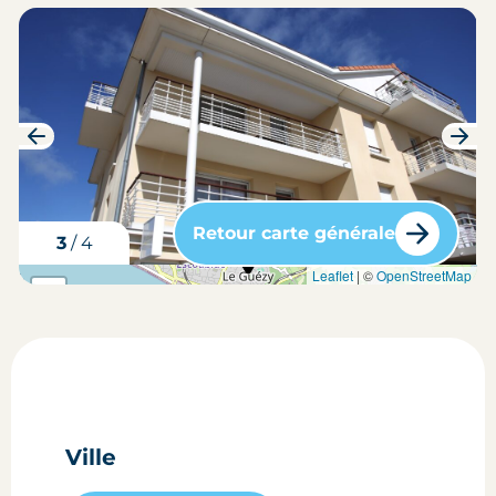
Retour carte générale
3
/
4
carte situation du bien
Leaflet
| ©
OpenStreetMap
+
-
Ville