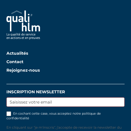
Actualités
Contact
Rejoignez-nous
INSCRIPTION NEWSLETTER
Inscription
newsletter
En cochant cette case, vous acceptez notre
politique de
confidentialité
En cliquant sur "je m'inscris", j'accepte de recevoir la newsletter du