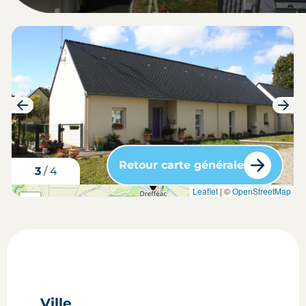
Retour carte générale
3
/
4
carte situation du bien
Leaflet
| ©
OpenStreetMap
+
-
Ville