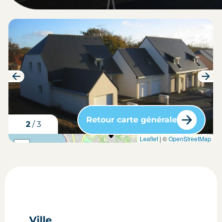
Retour carte générale
3
/
3
carte situation du bien
Leaflet
| ©
OpenStreetMap
+
-
Ville