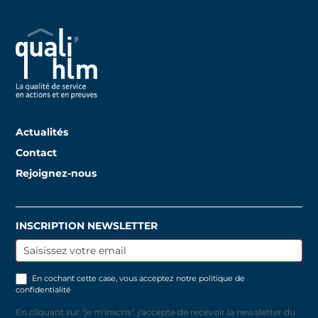
Actualités
Contact
Rejoignez-nous
INSCRIPTION NEWSLETTER
Inscription
newsletter
En cochant cette case, vous acceptez notre
politique de
confidentialité
En cliquant sur "je m'inscris", j'accepte de recevoir la newsletter du