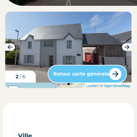
Retour carte générale
3
/
6
carte situation du bien
Leaflet
| ©
OpenStreetMap
+
-
Ville