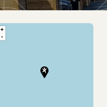
te situation du bien
+
-