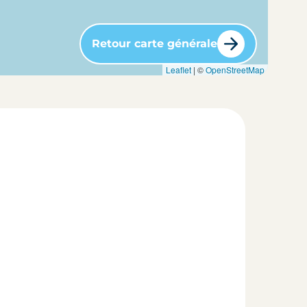
Retour carte générale
Leaflet
| ©
OpenStreetMap