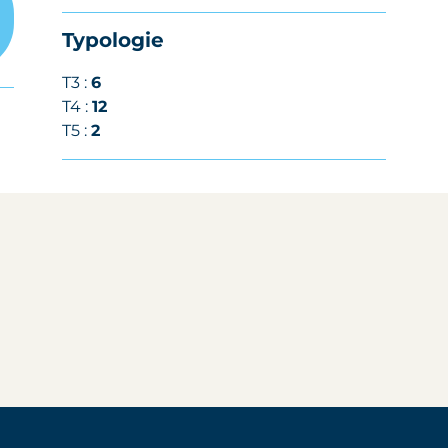
Typologie
T3 :
6
T4 :
12
T5 :
2