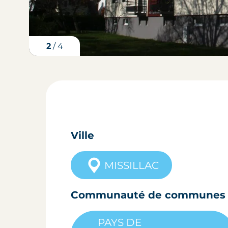
3
/
4
Ville
MISSILLAC
Communauté de communes
PAYS DE