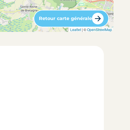
Retour carte générale
Leaflet
| ©
OpenStreetMap