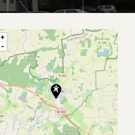
te situation du bien
+
-