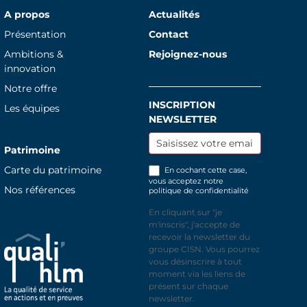
A propos
Actualités
Présentation
Contact
Ambitions &
Rejoignez-nous
innovation
Notre offre
INSCRIPTION
Inscription
Les équipes
NEWSLETTER
newsletter
Patrimoine
Carte du patrimoine
En cochant cette case,
vous acceptez notre
Nos références
politique de confidentialité
En cliquant sur "je
m'inscris", j'accepte de
recevoir la newsletter du
groupe CISN. Vous pourrez
vous désinscrire à tout
moment via les liens de
présent sur chaque
newsletter.