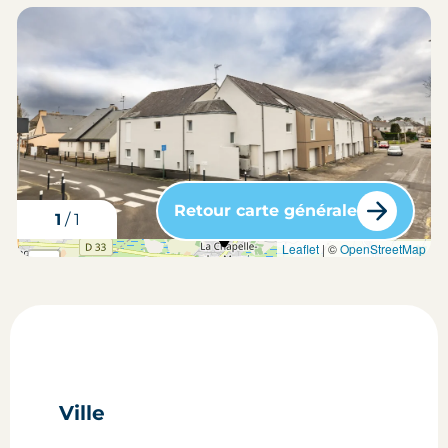
Retour carte générale
1
/
1
carte situation du bien
Leaflet
| ©
OpenStreetMap
+
-
Ville