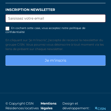
INSCRIPTION NEWSLETTER
Inscription
newsletter
En cochant cette case, vous acceptez notre
politique de
confidentialité
En cliquant sur "je m'inscris", j'accepte de recevoir la newsletter du
groupe CISN. Vous pourrez vous désinscrire à tout moment via les
liens de présent sur chaque newsletter.
Je m'inscris
© Copyright CISN
Mentions
Design et
Résidences locatives
légales
développement :