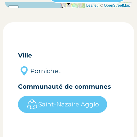
carte situation du bien
Leaflet
| ©
OpenStreetMap
+
-
Ville
Pornichet
Communauté de communes
Saint-Nazaire Agglo