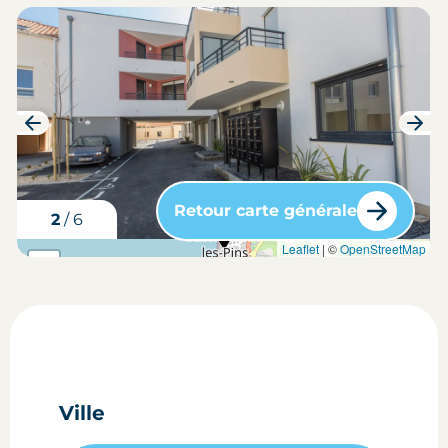
Retour carte générale
3
/
6
carte situation du bien
Leaflet
| ©
OpenStreetMap
+
-
Ville