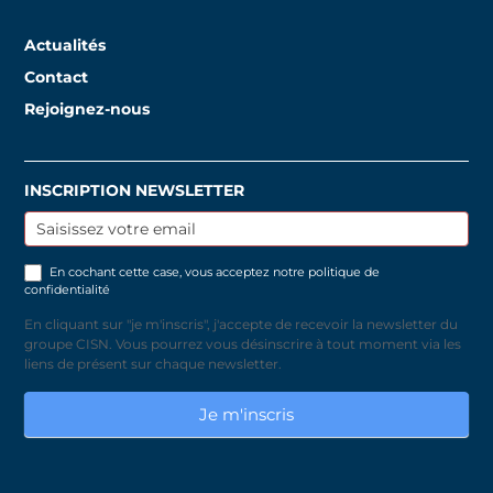
Actualités
Contact
Rejoignez-nous
INSCRIPTION NEWSLETTER
Inscription
newsletter
En cochant cette case, vous acceptez notre
politique de
confidentialité
En cliquant sur "je m'inscris", j'accepte de recevoir la newsletter du
groupe CISN. Vous pourrez vous désinscrire à tout moment via les
liens de présent sur chaque newsletter.
Je m'inscris