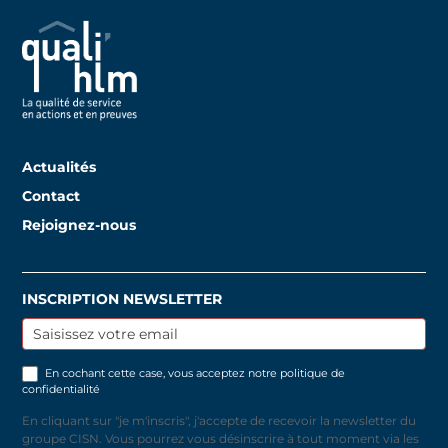
Actualités
Contact
Rejoignez-nous
INSCRIPTION NEWSLETTER
Inscription
newsletter
En cochant cette case, vous acceptez notre
politique de
confidentialité
En cliquant sur "je m'inscris", j'accepte de recevoir la newsletter du
groupe CISN. Vous pourrez vous désinscrire à tout moment via les