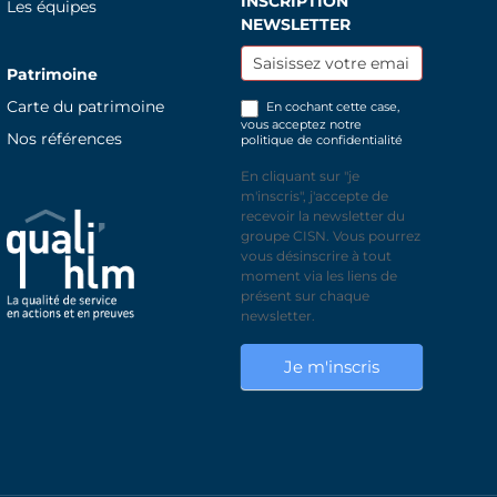
INSCRIPTION
Inscription
Les équipes
NEWSLETTER
newsletter
Patrimoine
Carte du patrimoine
En cochant cette case,
vous acceptez notre
Nos références
politique de confidentialité
En cliquant sur "je
m'inscris", j'accepte de
recevoir la newsletter du
groupe CISN. Vous pourrez
vous désinscrire à tout
moment via les liens de
présent sur chaque
newsletter.
Je m'inscris