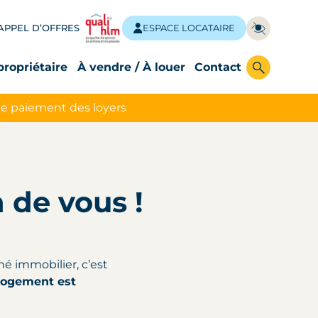
APPEL D’OFFRES
ESPACE LOCATAIRE
propriétaire
À vendre / À louer
Contact
le paiement des loyers
 de vous !
hé immobilier, c’est
 logement est