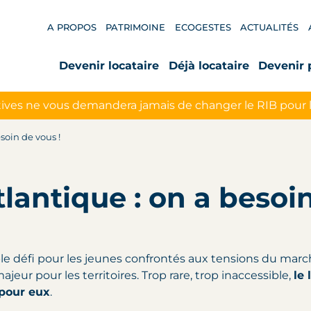
A PROPOS
PATRIMOINE
ECOGESTES
ACTUALITÉS
Devenir locataire
Déjà locataire
Devenir 
ives ne vous demandera jamais de changer le RIB pour 
soin de vous !
lantique : on a besoin
ble défi pour les jeunes confrontés aux tensions du marc
eur pour les territoires. Trop rare, trop inaccessible,
le
 pour eux
.