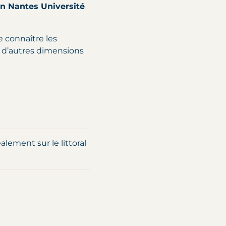
n Nantes Université
e connaître les
c d’autres dimensions
alement sur le littoral