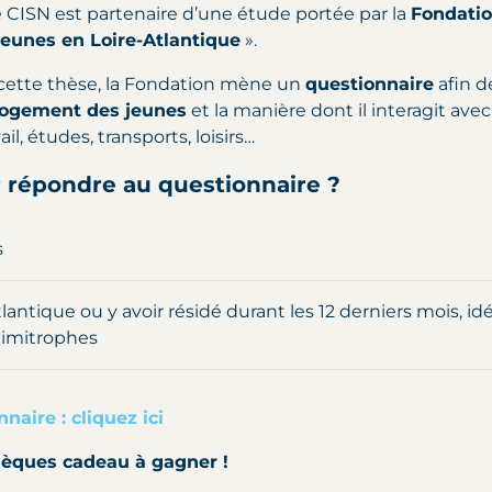
 CISN est partenaire d’une étude portée par la
Fondatio
jeunes en Loire-Atlantique
».
 cette thèse, la Fondation mène un
questionnaire
afin d
logement des jeunes
et la manière dont il interagit ave
ail, études, transports, loisirs…
r répondre au questionnaire ?
s
lantique ou y avoir résidé durant les 12 derniers mois, idé
imitrophes
nnaire :
cliquez ici
hèques cadeau à gagner !