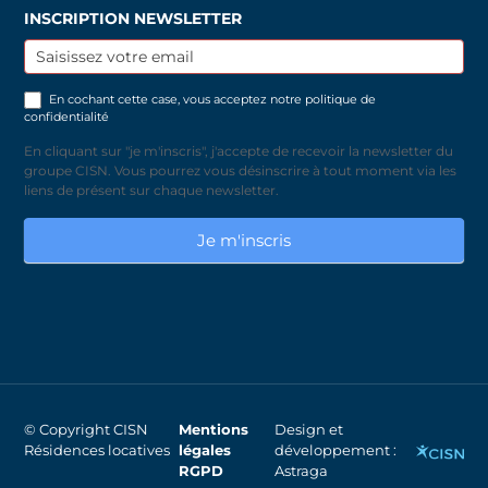
INSCRIPTION NEWSLETTER
Inscription
newsletter
En cochant cette case, vous acceptez notre
politique de
confidentialité
En cliquant sur "je m'inscris", j'accepte de recevoir la newsletter du
groupe CISN. Vous pourrez vous désinscrire à tout moment via les
liens de présent sur chaque newsletter.
Je m'inscris
© Copyright CISN
Mentions
Design et
Résidences locatives
légales
développement :
RGPD
Astraga