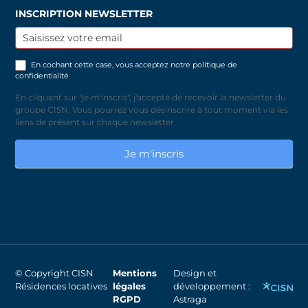
INSCRIPTION NEWSLETTER
Inscription
newsletter
En cochant cette case, vous acceptez notre
politique de
confidentialité
En cliquant sur "je m'inscris", j'accepte de recevoir la newsletter du
groupe CISN. Vous pourrez vous désinscrire à tout moment via les
liens de présent sur chaque newsletter.
Je m'inscris
© Copyright CISN
Mentions
Design et
Résidences locatives
légales
développement :
RGPD
Astraga