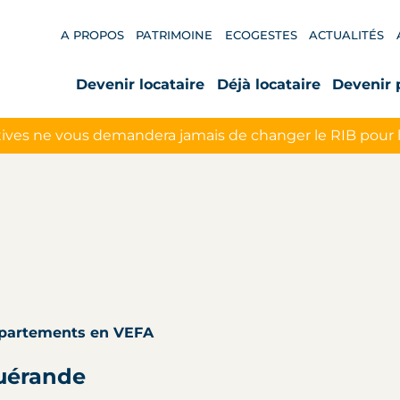
A PROPOS
PATRIMOINE
ECOGESTES
ACTUALITÉS
Devenir locataire
Déjà locataire
Devenir 
ives ne vous demandera jamais de changer le RIB pour 
ppartements en VEFA
uérande