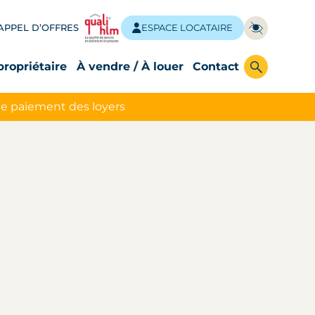
APPEL D’OFFRES
ESPACE LOCATAIRE
propriétaire
À vendre / À louer
Contact
le paiement des loyers