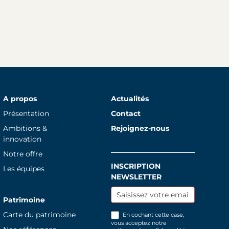
A propos
Actualités
Présentation
Contact
Ambitions &
Rejoignez-nous
innovation
Notre offre
INSCRIPTION
Inscription
Les équipes
NEWSLETTER
newsletter
Patrimoine
Carte du patrimoine
En cochant cette case,
vous acceptez notre